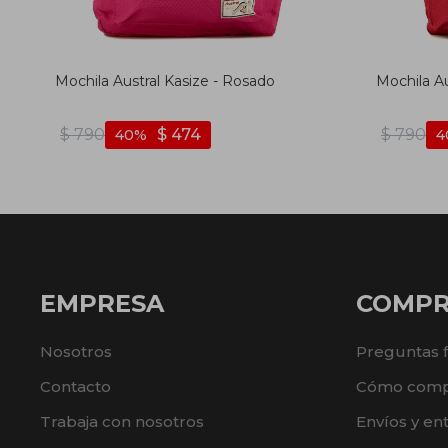
Mochila Austral Kasize - Rosado
Mochila Au
$
790
$
474
$
790
40
4
EMPRESA
COMP
Nosotros
Preguntas 
Contacto
Cómo comp
Trabaja con nosotros
Envíos y en