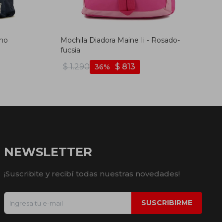
ino
Mochila Diadora Maine Ii - Rosado-
fucsia
$
1.290
$
813
36
NEWSLETTER
¡Suscribite y recibí todas nuestras novedades!
SUSCRIBIRME