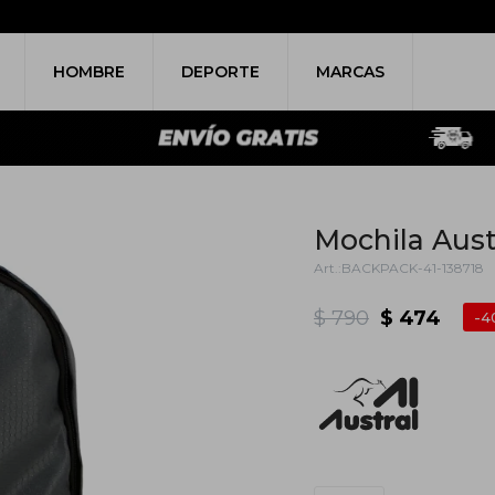
HOMBRE
DEPORTE
MARCAS
Mochila Aust
BACKPACK-41-138718
$
790
$
474
4