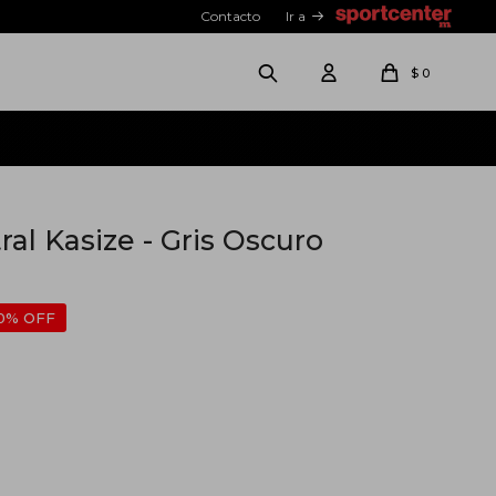
Contacto
Ir a
$
0
ral Kasize - Gris Oscuro
0