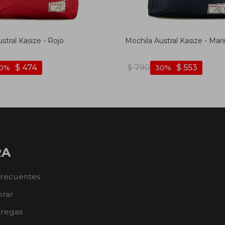
stral Kasize - Rojo
Mochila Austral Kasize - Mar
$
474
$
790
$
553
0
30
RA
frecuentes
rar
tregas