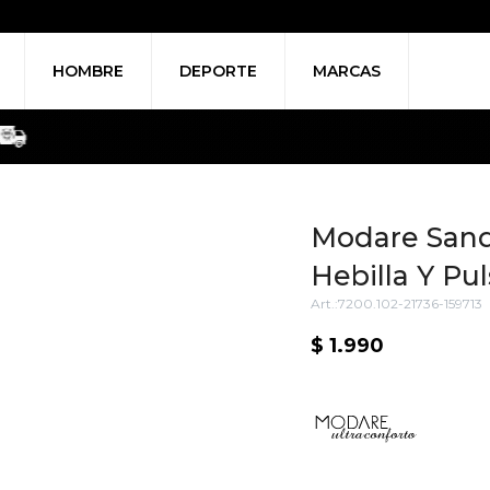
HOMBRE
DEPORTE
MARCAS
Modare Sand
Hebilla Y Pu
7200.102-21736-159713
$
1.990