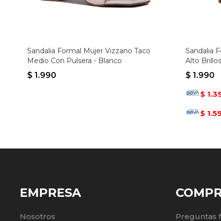
Sandalia Formal Mujer Vizzano Taco
Sandalia 
Medio Con Pulsera - Blanco
Alto Brillo
$
1.990
$
1.990
1.3
$
1.5
$
EMPRESA
COMP
Nosotros
Preguntas 