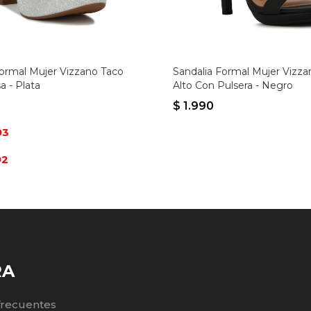
Formal Mujer Vizzano Taco
Sandalia Formal Mujer Vizza
sa - Plata
Alto Con Pulsera - Negro
$
1.990
93
92
RA
frecuentes