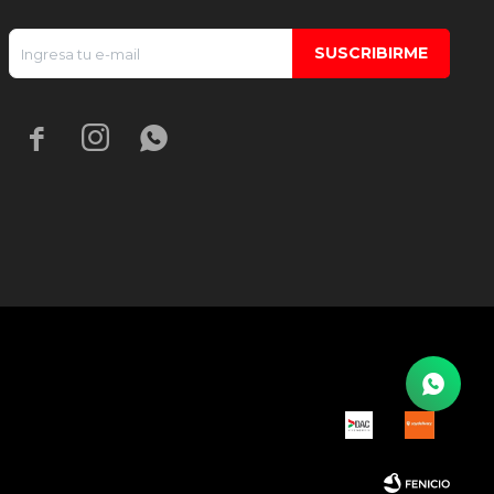
SUSCRIBIRME


