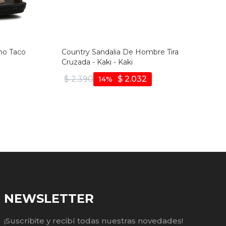
no Taco
Country Sandalia De Hombre Tira
Cruzada - Kaki - Kaki
$
2.390
$
2.032
14
NEWSLETTER
¡Suscribite y recibí todas nuestras novedades!