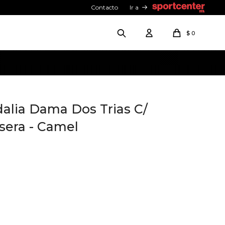
Contacto
Ir a
$
0
alia Dama Dos Trias C/
lsera - Camel