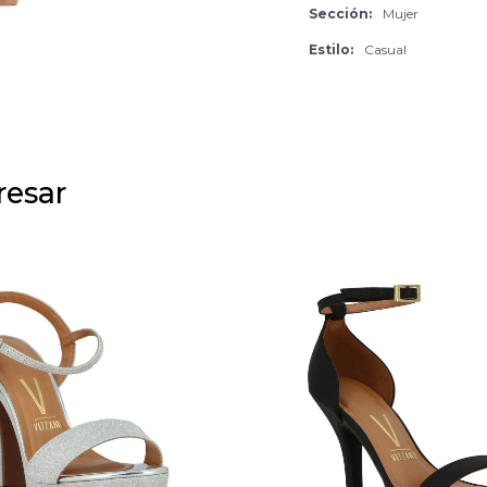
Sección
Mujer
Estilo
Casual
resar