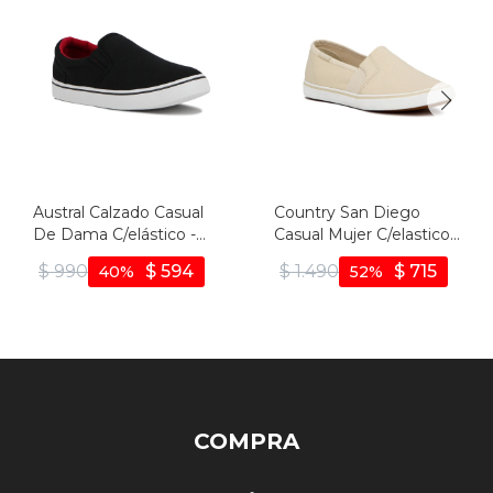
Austral Calzado Casual
Country San Diego
De Dama C/elástico -
Casual Mujer C/elastico -
Negro
Beige - Beige
$
990
$
594
$
1.490
$
715
40
52
COMPRA