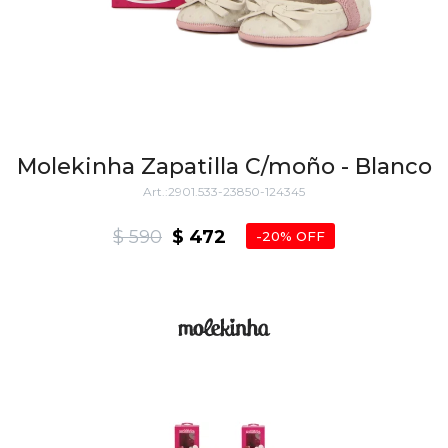
Molekinha Zapatilla C/moño - Blanco
2901.533-23850-124345
$
590
$
472
20