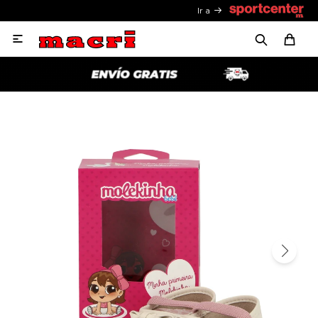
Ir a
