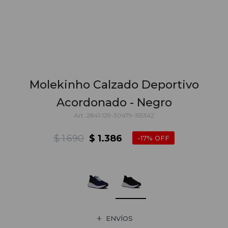
Molekinho Calzado Deportivo
Acordonado - Negro
2841.129-30479-155342
$
1.690
$
1.386
17
ENVÍOS