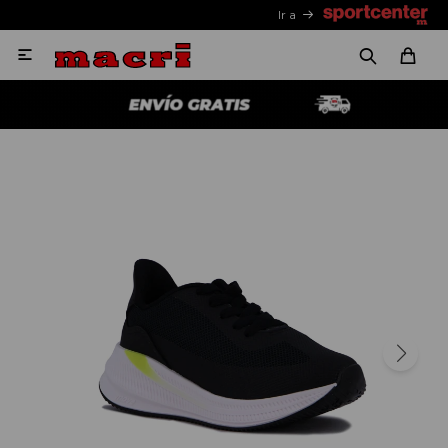
Ir a
