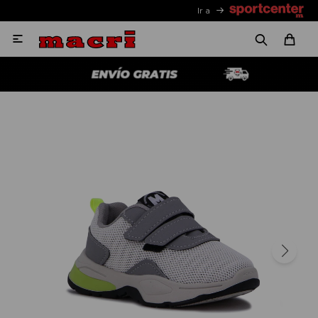
Ir a
