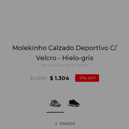
Molekinho Calzado Deportivo C/
Velcro - Hielo-gris
2645.401-29343-155339
$
1.590
$
1.304
17
ENVÍOS