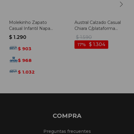
Molekinho Zapato
Austral Calzado Casual
Casual Infantil Napa
Chiara C/plataforma
Floter Rustico Neo -
Acordonado - Blanco -
$
1.290
$
1.590
Blanco-gris
Blanco
$
1.304
17
903
$
968
$
1.032
$
COMPRA
Preguntas frecuentes