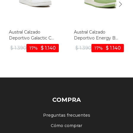
Austral Calzado
Austral Calzado
Deportivo Galactic C
Deportivo Energy B
Niño/a Acordonado Con
Niño/a Acordonado Con
$
1.390
$
1.140
$
1.390
$
1.140
17
17
Velcro - Blanco-plata
Velcro - Blanco-
multicolor
COMPRA
Preguntas frecuentes
Cómo comprar