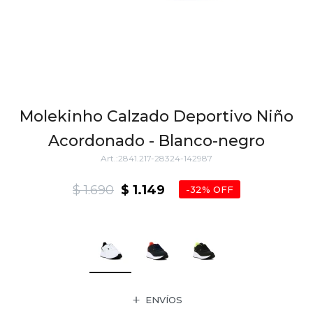
Molekinho Calzado Deportivo Niño
Acordonado - Blanco-negro
2841.217-28324-142987
$
1.690
$
1.149
32
ENVÍOS