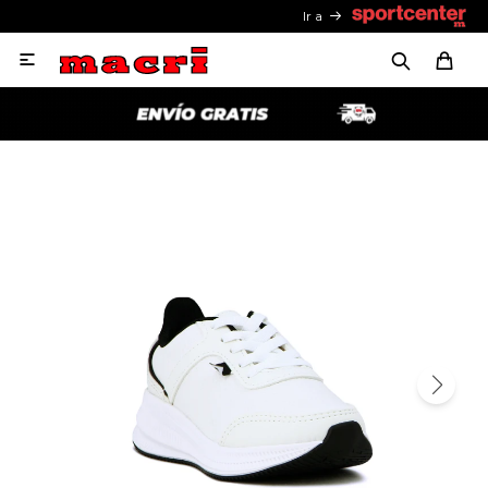
Ir a
