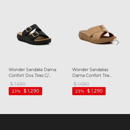
Wonder Sandalia Dama
Wonder Sandalias
Confort Dos Tiras C/
Dama Confort Tira
Hebilla - Negro
Cruzada C/ Aplique -
$
1.690
$
1.690
Camel
$
1.290
$
1.290
23
23