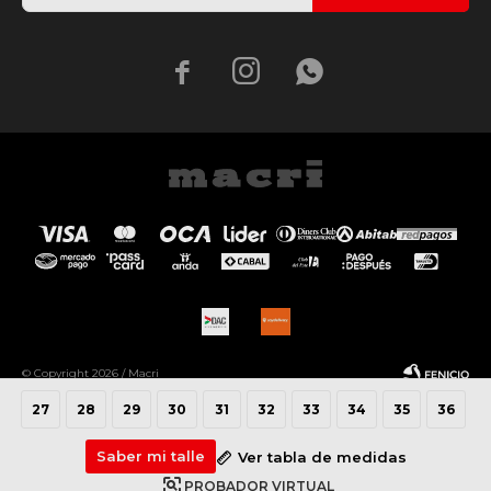



© Copyright 2026 / Macri
27
28
29
30
31
32
33
34
35
36
Saber mi talle
Ver tabla de medidas
PROBADOR VIRTUAL