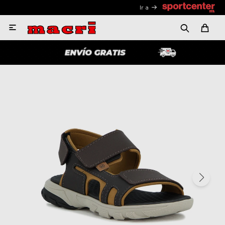
Ir a
