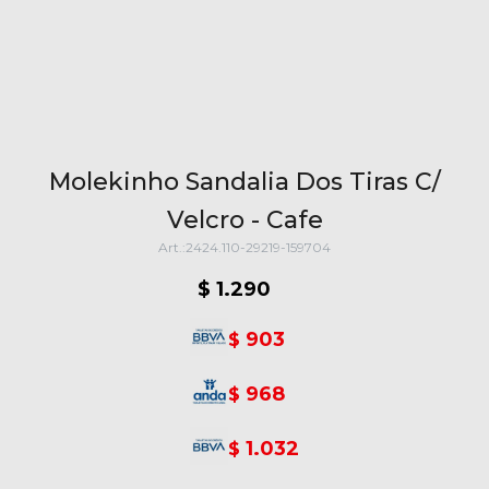
Molekinho Sandalia Dos Tiras C/
Velcro - Cafe
2424.110-29219-159704
$
1.290
903
$
968
$
1.032
$