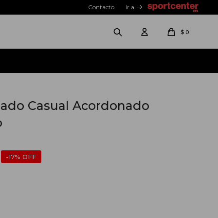
Contacto
Ir a
$
0
zado Casual Acordonado
o
17