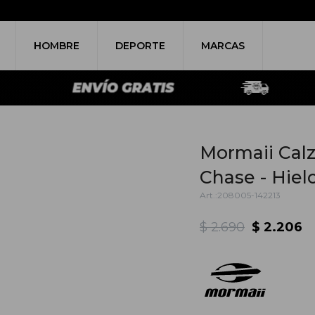
HOMBRE
DEPORTE
MARCAS
Mormaii Cal
Chase - Hiel
208005-142213
$
2.690
$
2.206