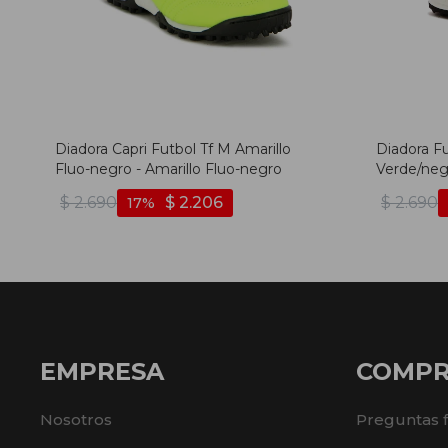
Diadora Capri Futbol Tf M Amarillo
Diadora Fu
Fluo-negro - Amarillo Fluo-negro
Verde/neg
$
2.690
$
2.206
$
2.690
17
EMPRESA
COMP
Nosotros
Preguntas 