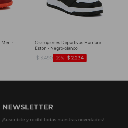
e Men -
Championes Deportivos Hombre
o
Eston - Negro-blanco
$
3.490
$
2.234
35
NEWSLETTER
¡Suscribite y recibí todas nuestras novedades!