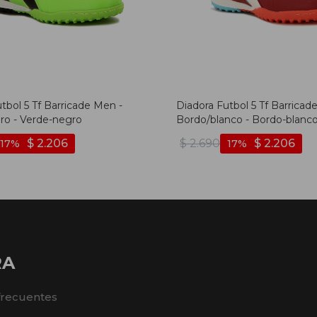
tbol 5 Tf Barricade Men -
Diadora Futbol 5 Tf Barricad
ro - Verde-negro
Bordo/blanco - Bordo-blanc
$
2.206
$
2.690
$
2.206
17
17
RA
frecuentes