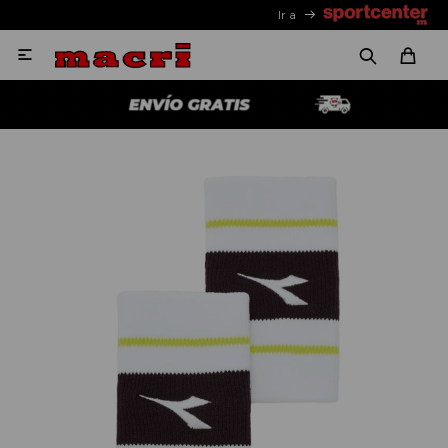
Ir a
