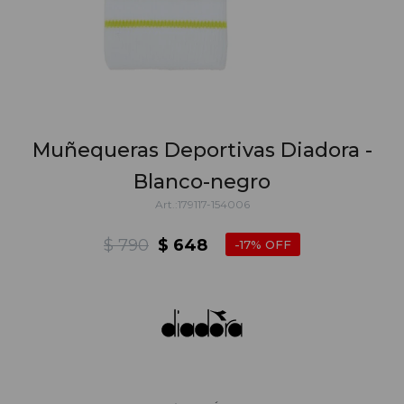
Muñequeras Deportivas Diadora -
Blanco-negro
179117-154006
$
790
$
648
17