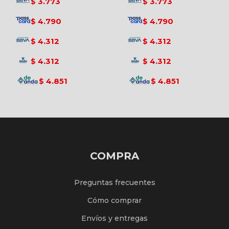
3.773
3.773
$
$
4.790
4.790
$
$
4.312
4.312
$
$
4.312
4.312
$
$
4.851
4.851
$
$
COMPRA
Preguntas frecuentes
Cómo comprar
Envíos y entregas