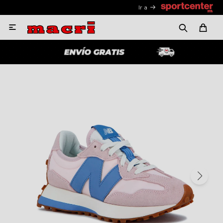
Ir a
