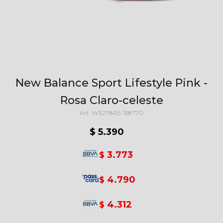
New Balance Sport Lifestyle Pink -
Rosa Claro-celeste
W3278R5-158770
$
5.390
3.773
$
4.790
$
4.312
$