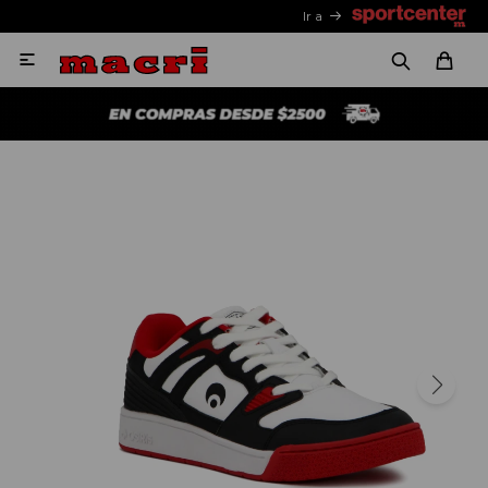
Ir a
