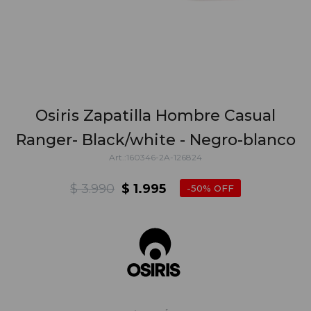
Osiris Zapatilla Hombre Casual
Ranger- Black/white - Negro-blanco
160346-2A-126824
$
3.990
$
1.995
50