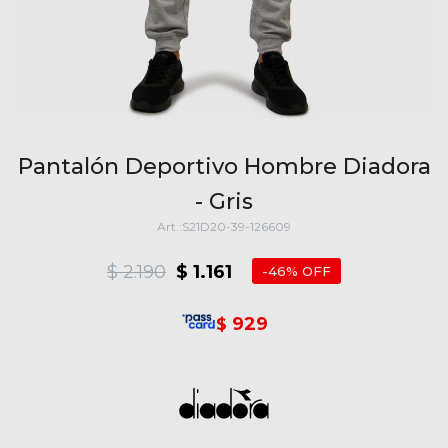
Pantalón Deportivo Hombre Diadora
- Gris
S21D20-39-126609
$
2.190
$
1.161
46
929
$