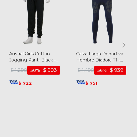
Austral Girls Cotton
Calza Larga Deportiva
Jogging Pant- Black -
Hombre Diadora T1 -
Negro
Marino
$
1.290
$
903
$
1.490
$
939
30
36
722
751
$
$