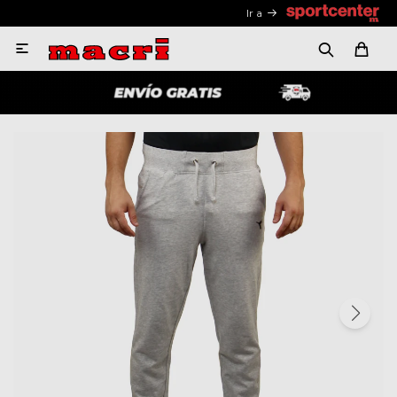
Ir a
