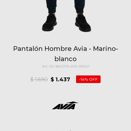
Pantalón Hombre Avia - Marino-
blanco
30-580075-4FR-139921
$
1.690
$
1.437
14