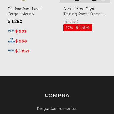
Diadora Pant Level
Austral Men Dryfit
Cargo - Marino
Training Pant - Black -
Negro-negro
$
1.290
$
1.590
$
1.304
17
903
$
968
$
1.032
$
COMPRA
Preguntas frecuentes