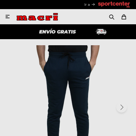
Ir a
