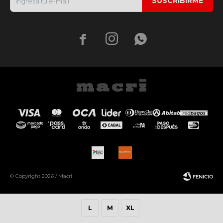
SUSCRIBIRME



© Copyright 2026 / Macri
L
M
XL