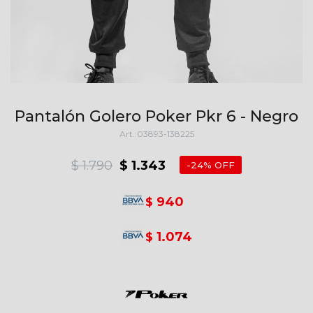
Pantalón Golero Poker Pkr 6 - Negro
03893-138225
$
1.790
$
1.343
24
940
$
1.074
$