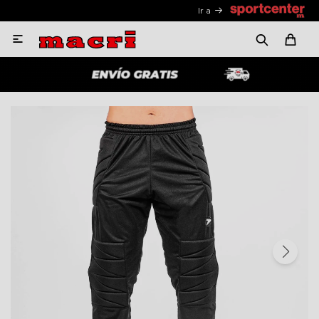
Ir a
