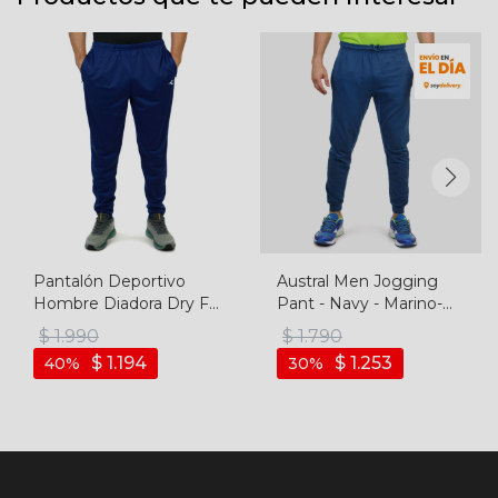
Pantalón Deportivo
Austral Men Jogging
Hombre Diadora Dry Fit
Pant - Navy - Marino-
- Marino-blanco
azul
$
1.990
$
1.790
$
1.194
$
1.253
40
30