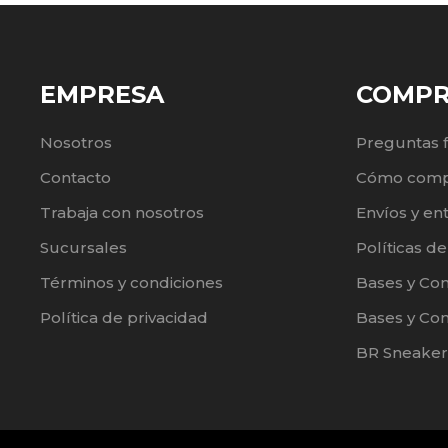
EMPRESA
COMP
Nosotros
Preguntas 
Contacto
Cómo comp
Trabaja con nosotros
Envíos y en
Sucursales
Políticas d
Términos y condiciones
Bases y Co
Política de privacidad
Bases y Con
BR Sneaker