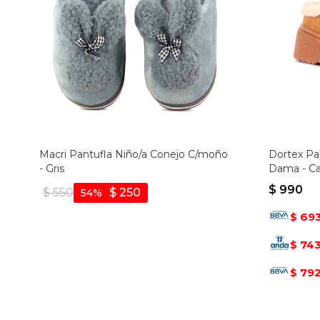
Macri Pantufla Niño/a Conejo C/moño
Dortex Pa
- Gris
Dama - Ca
$
990
$
550
$
250
54
69
$
74
$
79
$