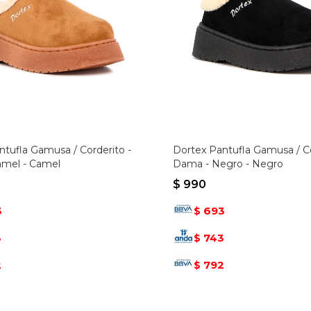
ntufla Gamusa / Corderito -
Dortex Pantufla Gamusa / Co
mel - Camel
Dama - Negro - Negro
$
990
3
693
$
3
743
$
2
792
$