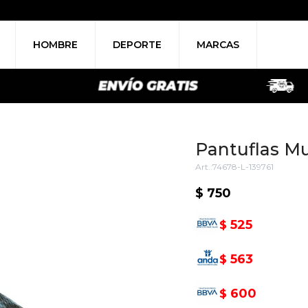
HOMBRE
DEPORTE
MARCAS
Pantuflas Mu
74678-L-139761
$
750
525
$
563
$
600
$