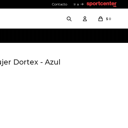
Contacto
Ir a
$
0
jer Dortex - Azul