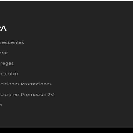
RA
frecuentes
rar
tregas
e cambio
ndiciones Promociones
diciones Promoción 2x1
s