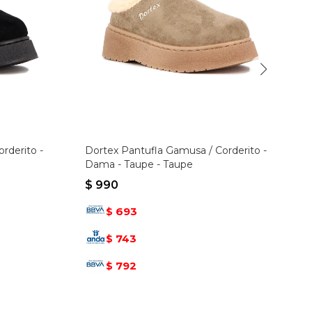
rderito -
Dortex Pantufla Gamusa / Corderito -
Dama - Taupe - Taupe
$
990
693
$
743
$
792
$