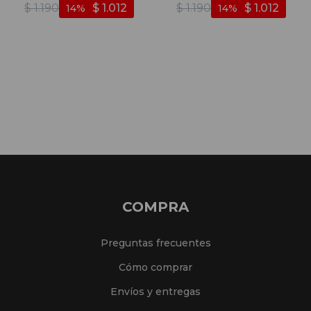
$
1.190
$
1.012
$
1.190
$
1.012
14
14
Blanco-celeste
COMPRA
Preguntas frecuentes
Cómo comprar
Envíos y entregas