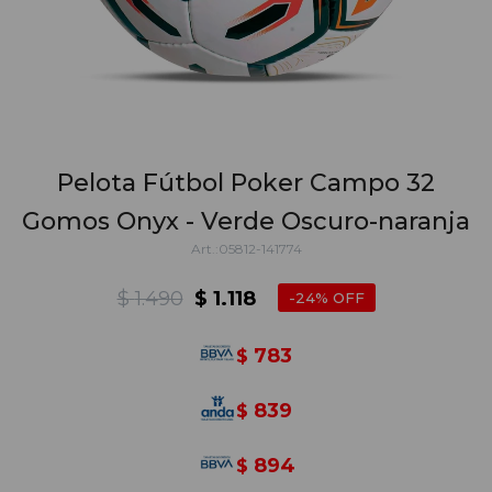
Pelota Fútbol Poker Campo 32
Gomos Onyx - Verde Oscuro-naranja
05812-141774
$
1.490
$
1.118
24
783
$
839
$
894
$