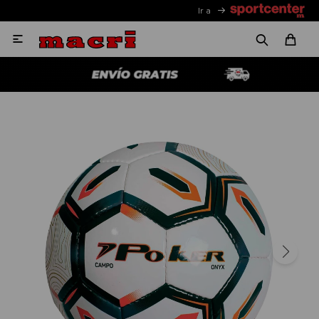
Ir a
