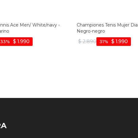
ennis Ace Men/ White/navy -
Championes Tenis Mujer Dia
rino
Negro-negro
$
1.990
$
2.890
$
1.990
33
31
RA