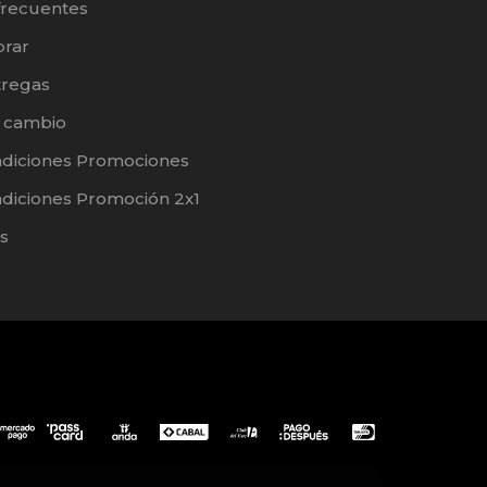
frecuentes
rar
tregas
e cambio
ndiciones Promociones
diciones Promoción 2x1
s