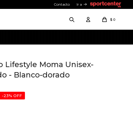
Contacto
Ir a
$
0
o Lifestyle Moma Unisex-
do - Blanco-dorado
23