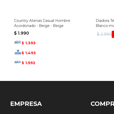
Country Atenas Casual Hombre
Diadora T
Acordonado - Beige - Beige
Blanco-ma
$
1.990
$
2.990
1.393
$
1.493
$
1.592
$
EMPRESA
COMP