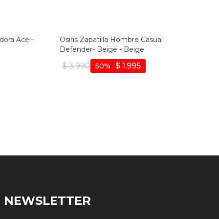
dora Ace -
Osiris Zapatilla Hombre Casual
Defender- Beige - Beige
$
3.990
$
1.995
50
NEWSLETTER