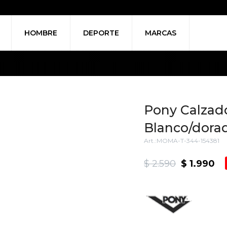
HOMBRE
DEPORTE
MARCAS
Pony Calzad
Blanco/dora
MOMA-T-344-154381
$
2.590
$
1.990