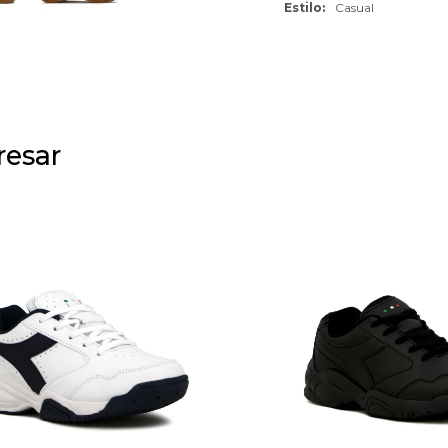
Estilo
Casual
resar