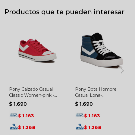
Productos que te pueden interesar
Pony Calzado Casual
Pony Bota Hombre
Classic Women-pink -
Casual Lona-
Rosado
negro/marino - Negro-
$
1.690
$
1.690
marino
1.183
1.183
$
$
1.268
1.268
$
$