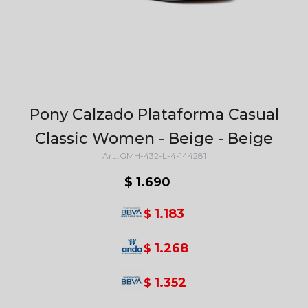
Pony Calzado Plataforma Casual
Classic Women - Beige - Beige
GMH-432-L-4-144281
$
1.690
1.183
$
1.268
$
1.352
$