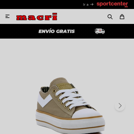
Ir a
