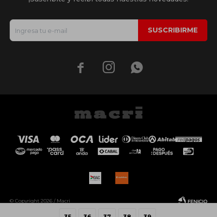
SUSCRIBIRME



© Copyright 2026 / Macri
35
36
37
38
39