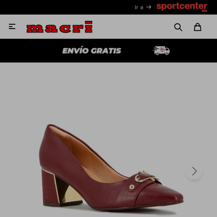
Ir a
