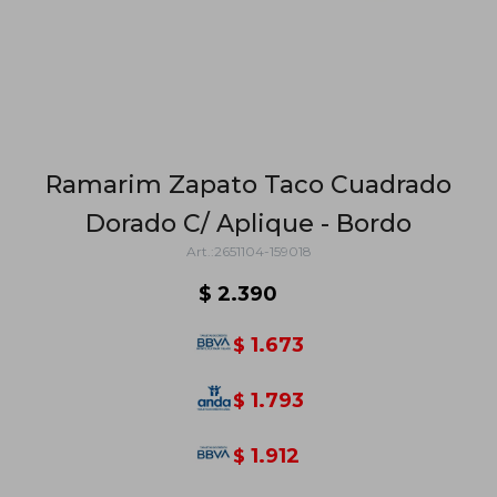
Ramarim Zapato Taco Cuadrado
Dorado C/ Aplique - Bordo
2651104-159018
$
2.390
1.673
$
1.793
$
1.912
$