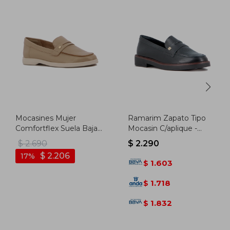
Mocasines Mujer
Ramarim Zapato Tipo
Comfortflex Suela Baja -
Mocasin C/aplique -
Almendra
Negro-negro
$
2.690
$
2.290
$
2.206
17
1.603
$
1.718
$
1.832
$