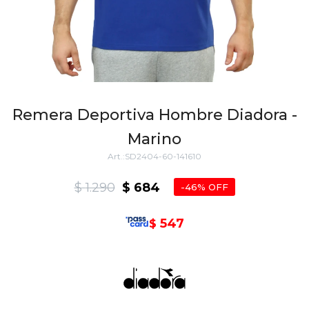
Remera Deportiva Hombre Diadora -
Marino
SD2404-60-141610
$
1.290
$
684
46
547
$