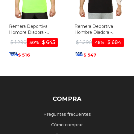
Remera Deportiva
Remera Deportiva
Hombre Diadora -
Hombre Diadora -
Verde Fluo
Negro
$
1.290
$
645
$
1.290
$
684
50
46
516
547
$
$
COMPRA
Preguntas frecuentes
Cómo comprar