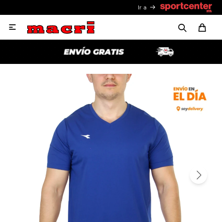
Ir a
