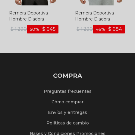
Remera Deportiva
Remera Deportiva
Hombre Diadora -
Hombre Diadora -
Verde Fluo
Negro
$
1.290
$
645
$
1.290
$
684
50
46
COMPRA
Preguntas frecuentes
Cómo comprar
Envíos y entregas
Políticas de cambio
Bases y Condiciones Promociones