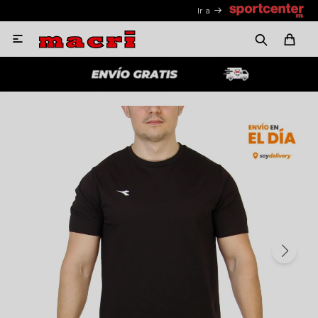
Ir a
