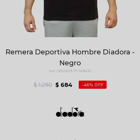
Remera Deportiva Hombre Diadora -
Negro
SD2403-71-141605
$
1.290
$
684
46