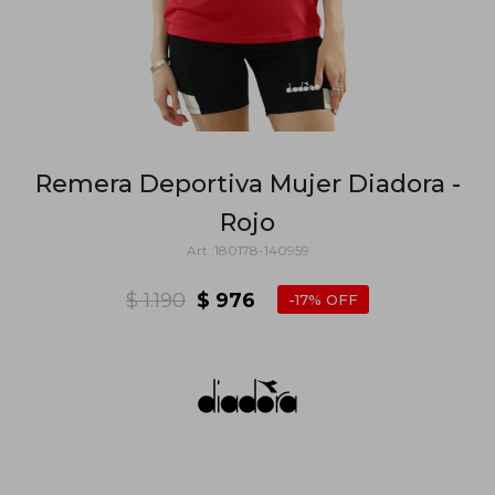
Remera Deportiva Mujer Diadora -
Rojo
180178-140959
$
1.190
$
976
17