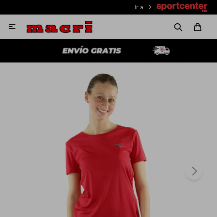
Ir a
