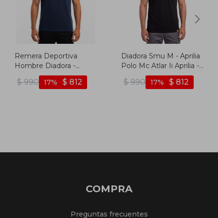
Remera Deportiva
Diadora Smu M - Aprilia
Hombre Diadora -
Polo Mc Atlar Ii Aprilia -
Marino
Negro
$
990
$
812
$
990
$
812
17
17
COMPRA
Preguntas frecuentes