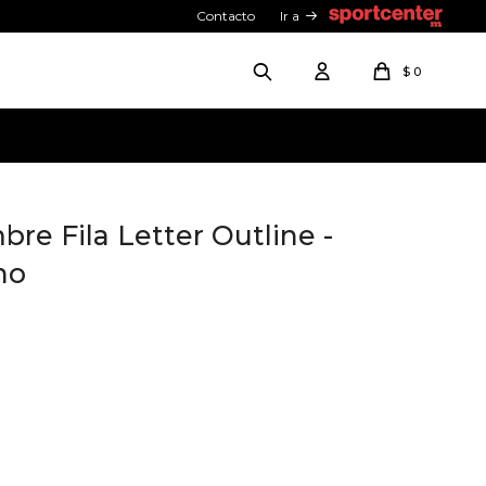
Contacto
Ir a
$
0
e Fila Letter Outline -
no