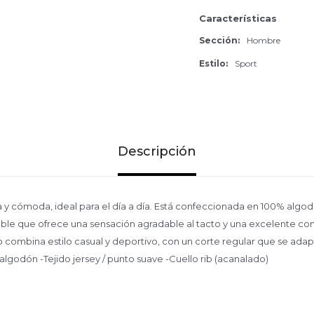
Características
Sección
Hombre
Estilo
Sport
Descripción
a y cómoda, ideal para el día a día. Está confeccionada en 100% algod
able que ofrece una sensación agradable al tacto y una excelente c
o combina estilo casual y deportivo, con un corte regular que se adapt
algodón -Tejido jersey / punto suave -Cuello rib (acanalado)