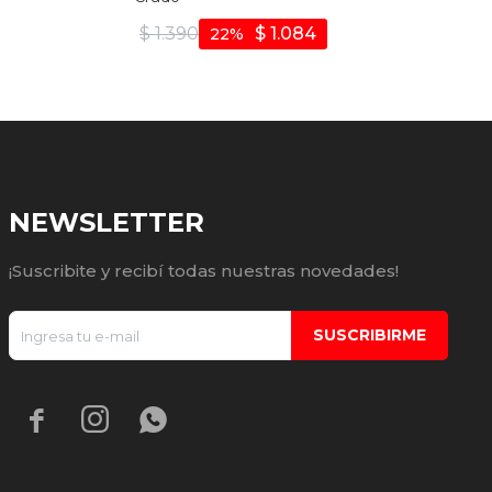
$
1.390
$
1.084
22
NEWSLETTER
¡Suscribite y recibí todas nuestras novedades!
SUSCRIBIRME


