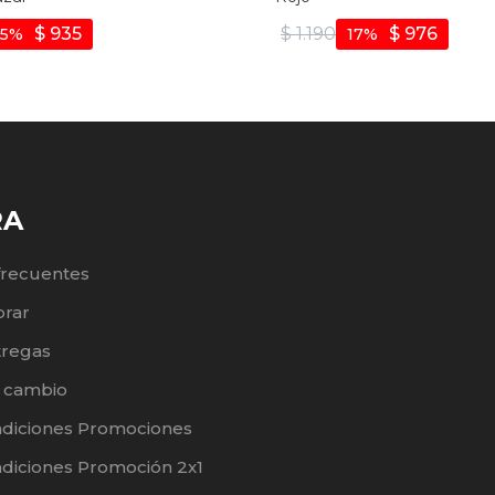
$
935
$
1.190
$
976
15
17
RA
frecuentes
rar
tregas
e cambio
ndiciones Promociones
diciones Promoción 2x1