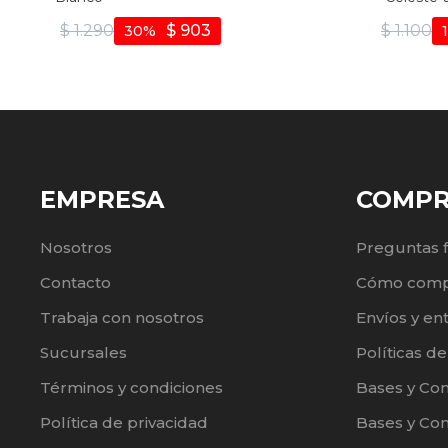
$
1.290
$
903
$
1.100
30
EMPRESA
COMP
Nosotros
Preguntas 
Contacto
Cómo comp
Trabaja con nosotros
Envíos y en
Sucursales
Políticas d
Términos y condiciones
Bases y Co
Política de privacidad
Bases y Con