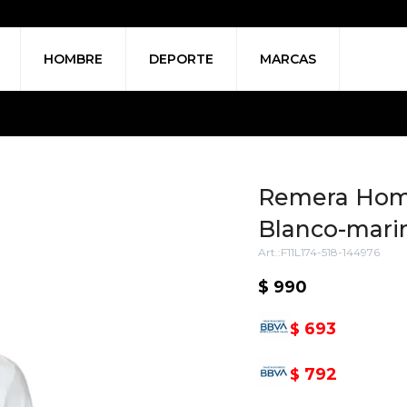
HOMBRE
DEPORTE
MARCAS
Remera Hombr
Blanco-mari
F11L174-518-144976
$
990
693
$
792
$