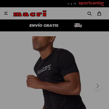
Ir a
