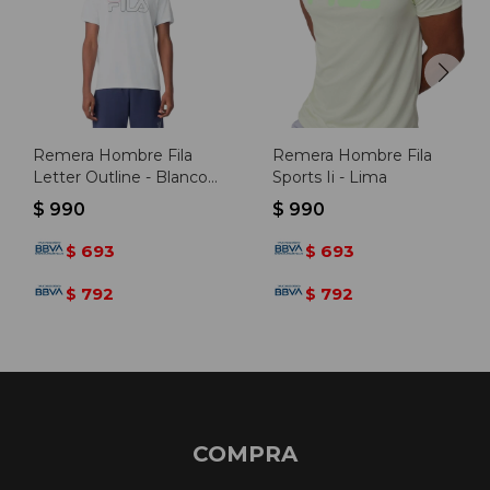
Remera Hombre Fila
Remera Hombre Fila
Letter Outline - Blanco-
Sports Ii - Lima
marino
$
990
$
990
693
693
$
$
792
792
$
$
COMPRA