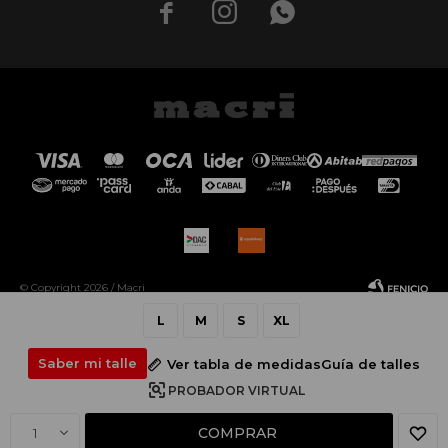



© Copyright 2026 / Macri
L
M
S
XL
Saber mi talle
Ver tabla de medidas
Guía de talles
PROBADOR VIRTUAL
Fenicio
COMPRAR
1