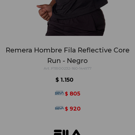
Remera Hombre Fila Reflective Core
Run - Negro
F11R00232-160-144977
$
1.150
805
$
920
$