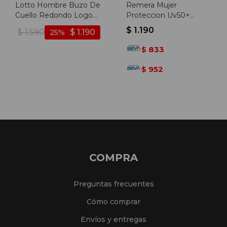
Lotto Hombre Buzo De
Remera Mujer
Cuello Redondo Logo
Proteccion Uv50+
Chico - Marino - Marino
Poker - Negro
$
1.190
$
1.590
$
1.190
25
833
$
952
$
COMPRA
Preguntas frecuentes
Cómo comprar
Envíos y entregas