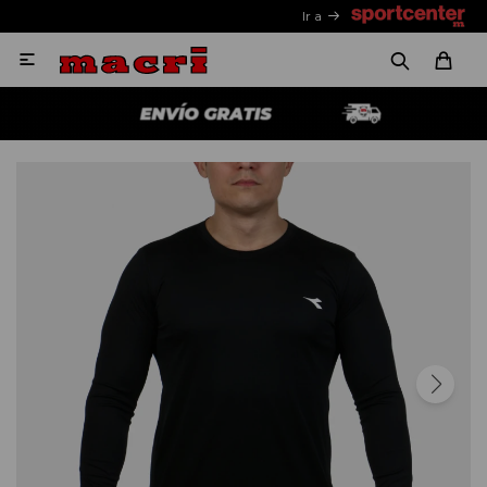
Ir a
