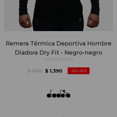
Remera Térmica Deportiva Hombre
Diadora Dry Fit - Negro-negro
FD2201-123624
$
1.590
$
1.390
12