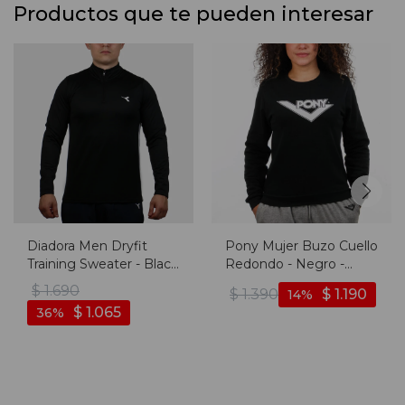
Productos que te pueden interesar
Diadora Men Dryfit
Pony Mujer Buzo Cuello
Training Sweater - Black
Redondo - Negro -
- Negro
Negro
$
1.690
$
1.390
$
1.190
14
$
1.065
36