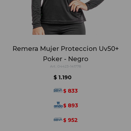
Remera Mujer Proteccion Uv50+
Poker - Negro
04423-141778
$
1.190
833
$
893
$
952
$