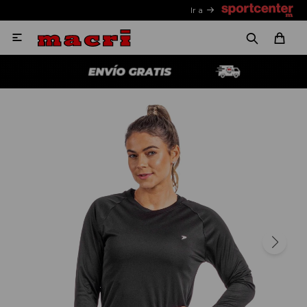
Ir a
