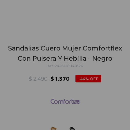
Sandalias Cuero Mujer Comfortflex
Con Pulsera Y Hebilla - Negro
2445401-142826
$
2.490
$
1.370
44