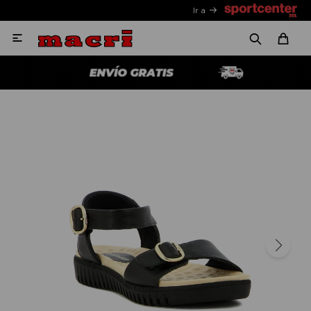
Ir a
