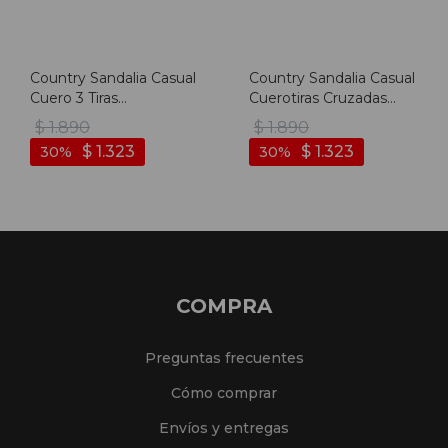
Country Sandalia Casual
Country Sandalia Casual
Cuero 3 Tiras
Cuerotiras Cruzadas
Combinadas S/baja -
Trenzada - Crema-mix
$
1.890
$
1.890
Telha-mix
$
1.323
$
1.323
30
30
COMPRA
Preguntas frecuentes
Cómo comprar
Envíos y entregas