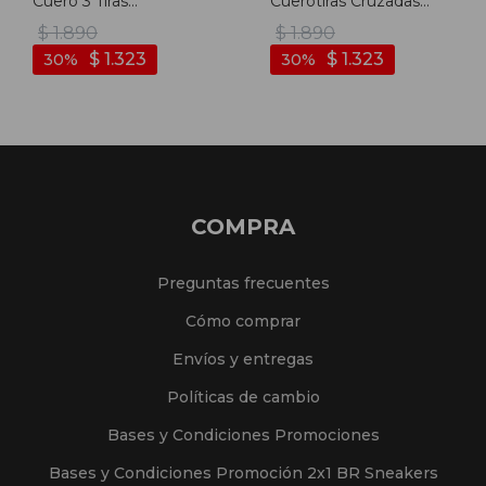
Cuero 3 Tiras
Cuerotiras Cruzadas
Combinadas S/baja -
Trenzada - Telha-mix
$
1.890
$
1.890
Telha-mix
$
1.323
$
1.323
30
30
COMPRA
Preguntas frecuentes
Cómo comprar
Envíos y entregas
Políticas de cambio
Bases y Condiciones Promociones
Bases y Condiciones Promoción 2x1 BR Sneakers