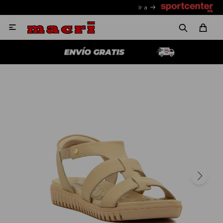
Ir a
