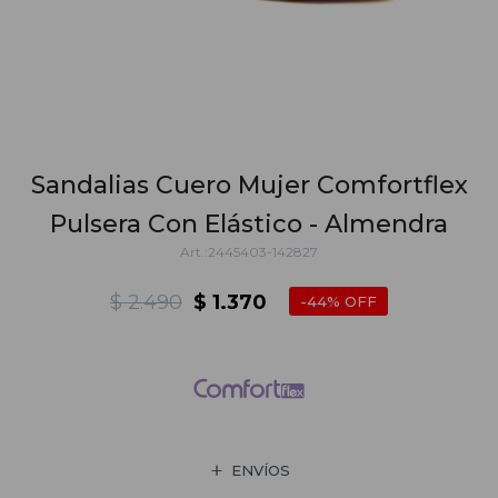
Sandalias Cuero Mujer Comfortflex
Pulsera Con Elástico - Almendra
2445403-142827
$
2.490
$
1.370
44
ENVÍOS