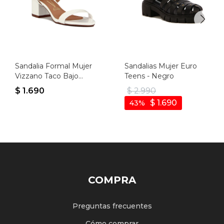
Sandalia Formal Mujer
Sandalias Mujer Euro
Vizzano Taco Bajo
Teens - Negro
Charol - Blanco
$
1.690
$
2.990
$
1.690
43
COMPRA
Preguntas frecuentes
Cómo comprar