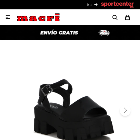
Ir a
