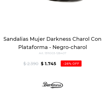
Sandalias Mujer Darkness Charol Con
Plataforma - Negro-charol
1311003-128407
$
2.390
$
1.745
26