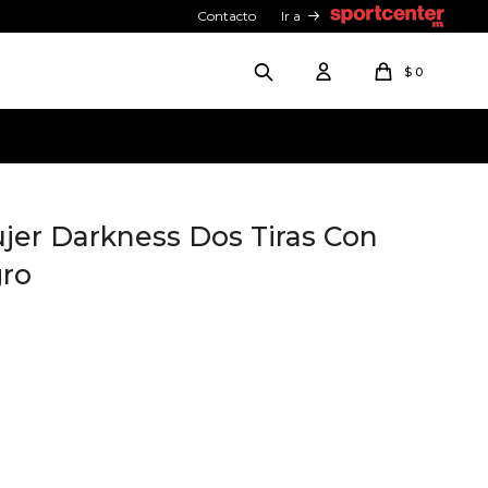
Contacto
Ir a
$
0
jer Darkness Dos Tiras Con
gro