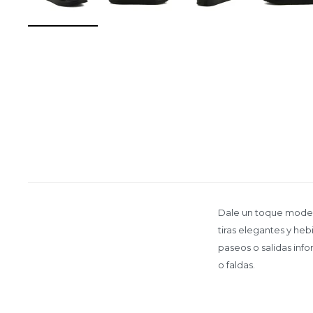
Dale un toque modern
tiras elegantes y heb
paseos o salidas info
o faldas.