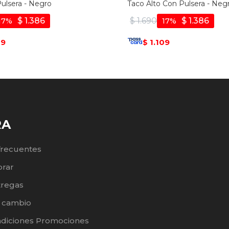
Pulsera - Negro
Taco Alto Con Pulsera - Neg
$
1.386
$
1.690
$
1.386
17
17
09
1.109
$
RA
frecuentes
rar
tregas
e cambio
ndiciones Promociones