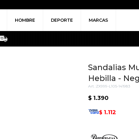
HOMBRE
DEPORTE
MARCAS
Sandalias Mu
Hebilla - Ne
ZX999-L105-141983
$
1.390
1.112
$