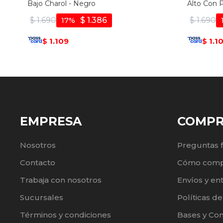
Bajo Charol - Negro
Alto Con 
$
1.690
$
1.386
$
1.690
17
1.109
1.1
$
$
EMPRESA
COMP
Nosotros
Preguntas 
Contacto
Cómo comp
Trabaja con nosotros
Envíos y en
Sucursales
Políticas d
Términos y condiciones
Bases y Co