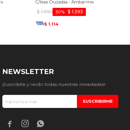
ro
C/tiras Cruzadas - Ambar-mix
$
1.990
$
1.393
30
1.114
$
NEWSLETTER
¡Suscribite y recibí todas nuestras novedades!
SUSCRIBIRME


