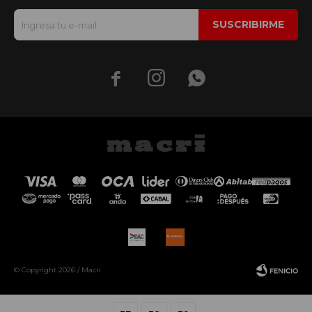
SUSCRIBIRME



© Copyright 2026 / Macri