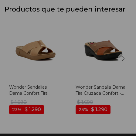
Productos que te pueden interesar
Wonder Sandalias
Wonder Sandalia Dama
Dama Confort Tira
Tira Cruzada Confort -
Cruzada C/ Aplique -
Marron
$
1.690
$
1.690
Camel
$
1.290
$
1.290
23
23