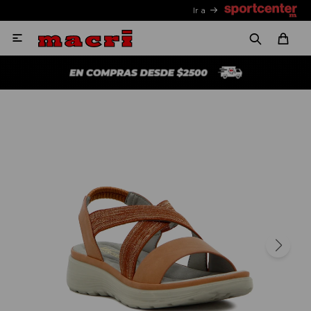
Ir a
