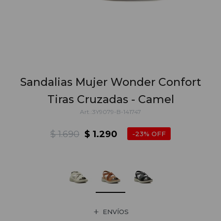
Sandalias Mujer Wonder Confort
Tiras Cruzadas - Camel
3Y9079-B-141747
$
1.690
$
1.290
23
ENVÍOS