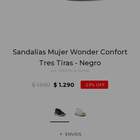
Sandalias Mujer Wonder Confort
Tres Tiras - Negro
3Y9079-A-141749
$
1.690
$
1.290
23
ENVÍOS