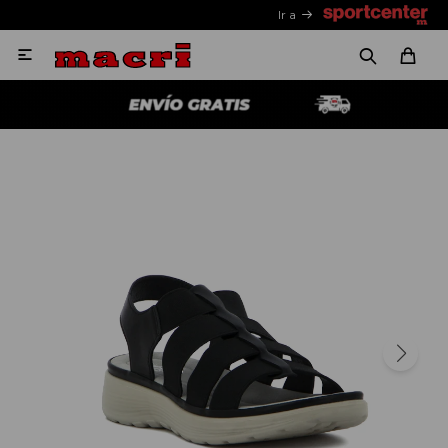
Ir a
