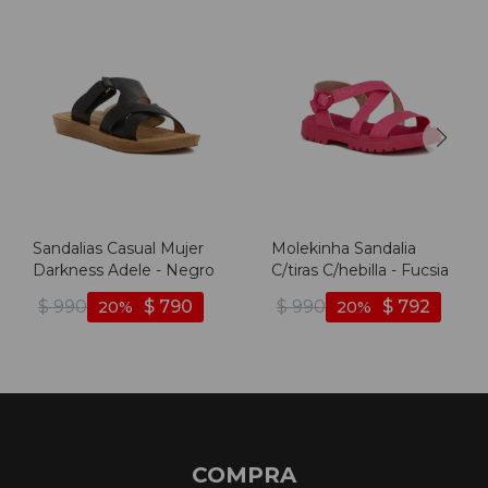
Sandalias Casual Mujer
Molekinha Sandalia
Darkness Adele - Negro
C/tiras C/hebilla - Fucsia
$
990
$
790
$
990
$
792
20
20
COMPRA