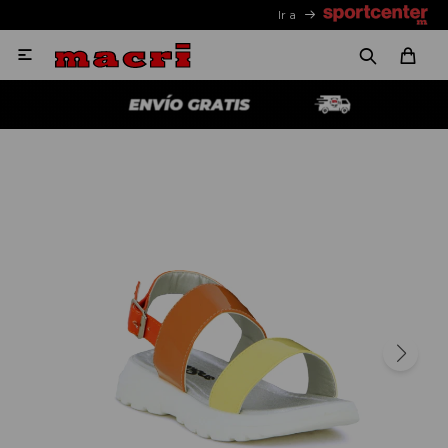
Ir a
