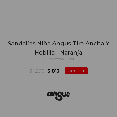
Sandalias Niña Angus Tira Ancha Y
Hebilla - Naranja
SWEET-1-141881
$
1.290
$
813
36