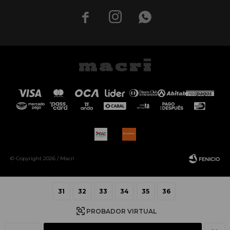



© Copyright 2026 / Macri
31
32
33
34
35
36
PROBADOR VIRTUAL
Fenicio