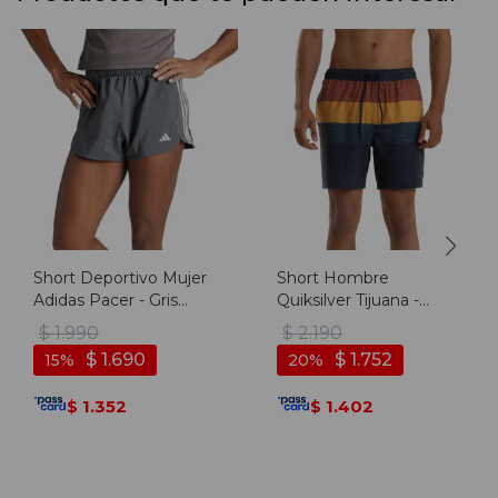
Short Deportivo Mujer
Short Hombre
Adidas Pacer - Gris
Quiksilver Tijuana -
Oscuro-blanco
Multicolor
$
1.990
$
2.190
$
1.690
$
1.752
15
20
1.352
1.402
$
$