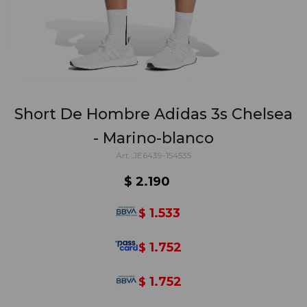
Short De Hombre Adidas 3s Chelsea
- Marino-blanco
JE6439-154535
$
2.190
1.533
$
1.752
$
1.752
$