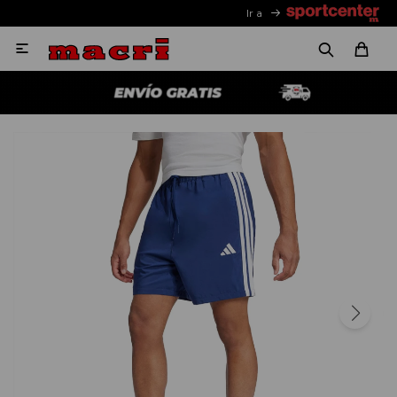
Ir a
