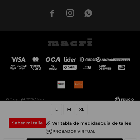



© Copyright 2026 / Macri
L
M
XL
Saber mi talle
Ver tabla de medidas
Guía de talles
PROBADOR VIRTUAL