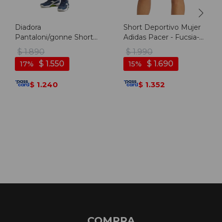
Diadora
Short Deportivo Mujer
Pantaloni/gonne Short
Adidas Pacer - Fucsia-
9'' Core T2 - Gris
blanco
$
1.890
$
1.990
$
1.550
$
1.690
17
15
1.240
1.352
$
$
COMPRA