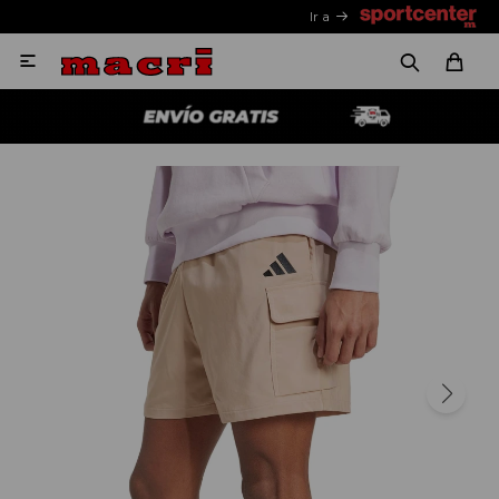
Ir a
