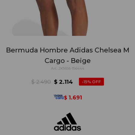
Bermuda Hombre Adidas Chelsea M
Cargo - Beige
JX5656-156444
$
2.490
$
2.114
15
1.691
$