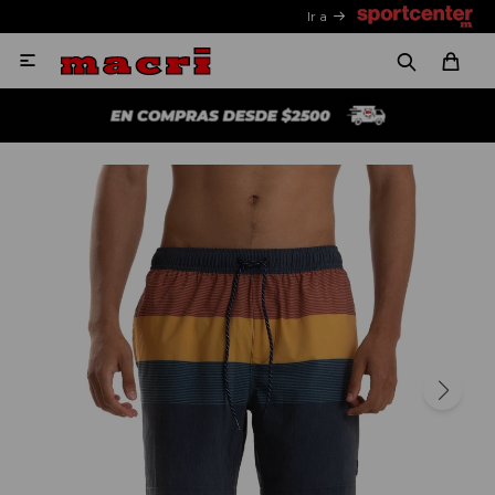
Ir a
