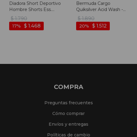
Diadora Short Deportivo
Bermuda Cargo
Hombre Shorts Ess.
Quiksilver Acid Wash -
Sports - Negro
Negro
$
1.790
$
1.890
$
1.468
$
1.512
17
20
COMPRA
Preguntas frecuentes
Cómo comprar
Envíos y entregas
Políticas de cambio