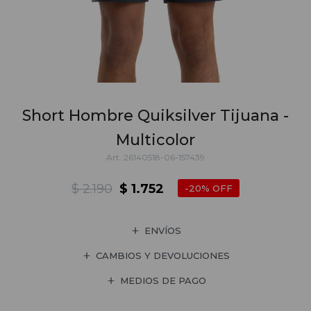
Short Hombre Quiksilver Tijuana -
Multicolor
26140518-06-157439
$
2.190
$
1.752
20
ENVÍOS
CAMBIOS Y DEVOLUCIONES
MEDIOS DE PAGO