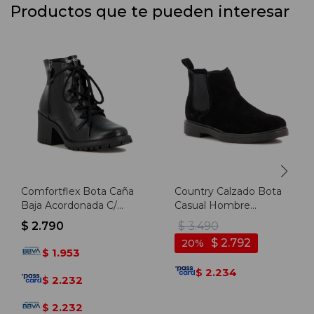
Productos que te pueden interesar
Comfortflex Bota Caña
Country Calzado Bota
Baja Acordonada C/
Casual Hombre
Cierre Y Taco Bajo
C/elastico - Negro -
$
2.790
$
3.490
Cuadrado - Negro
Negro
$
2.792
20
1.953
$
2.234
$
2.232
$
2.232
$