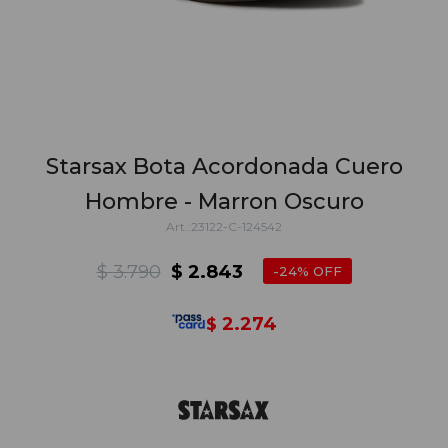
Starsax Bota Acordonada Cuero
Hombre - Marron Oscuro
23122-C-124542
$
3.790
$
2.843
24
2.274
$