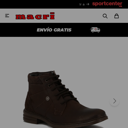
Ir a
