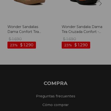
Wonder Sandalias
Wonder Sandalia Dama
Dama Confort Tira
Tira Cruzada Confort -
Cruzada C/ Aplique -
Marron
$
1.690
$
1.690
Camel
$
1.290
$
1.290
23
23
COMPRA
Preguntas frecuentes
Cómo comprar