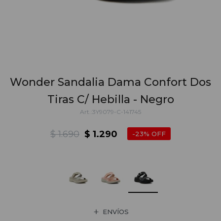
Wonder Sandalia Dama Confort Dos
Tiras C/ Hebilla - Negro
3Y9079-C-141745
$
1.690
$
1.290
23
ENVÍOS