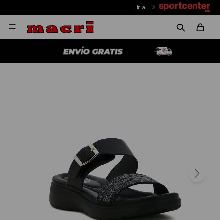
Ir a
