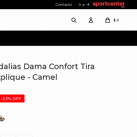
Contacto
Ir a
$
0
alias Dama Confort Tira
plique - Camel
23