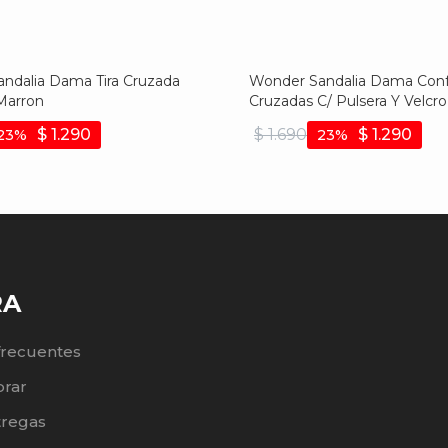
ndalia Dama Tira Cruzada
Wonder Sandalia Dama Confo
 Marron
Cruzadas C/ Pulsera Y Velcro
gris
$
1.290
$
1.690
$
1.290
23
23
RA
frecuentes
rar
tregas