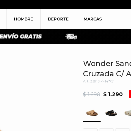
HOMBRE
DEPORTE
MARCAS
Wonder Sand
Cruzada C/ A
3J9161-1-141751
$
1.690
$
1.290