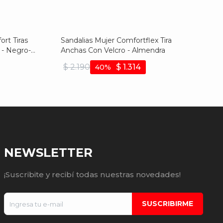
rt Tiras
Sandalias Mujer Comfortflex Tira
 - Negro-
Anchas Con Velcro - Almendra
$
2.190
$
1.314
40
NEWSLETTER
¡Suscribite y recibí todas nuestras novedades!
SUSCRIBIRME