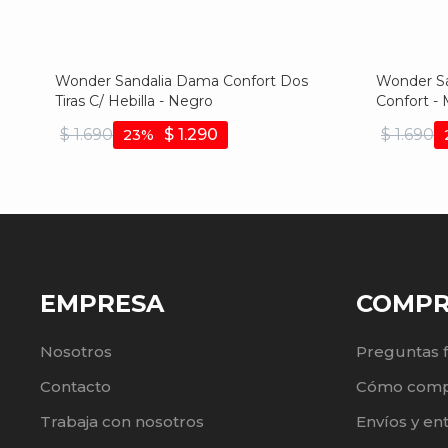
Wonder Sandalia Dama Confort Dos
Wonder Sa
Tiras C/ Hebilla - Negro
Confort -
$
1.690
$
1.290
$
1.690
23
EMPRESA
COMP
Nosotros
Preguntas 
Contacto
Cómo comp
Trabaja con nosotros
Envíos y en