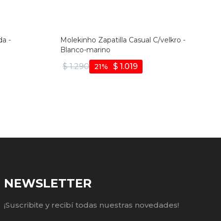
da -
Molekinho Zapatilla Casual C/velkro -
Blanco-marino
$
1.290
$
1.019
21
NEWSLETTER
¡Suscribite y recibí todas nuestras novedades!