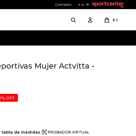
Contacto
Ir a
$
0
portivas Mujer Actvitta -
0
r tabla de medidas
PROBADOR VIRTUAL