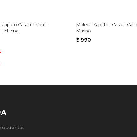
Zapato Casual Infantil
Moleca Zapatilla Casual Cala
- Marino
Marino
$
990
3
2
RA
frecuentes