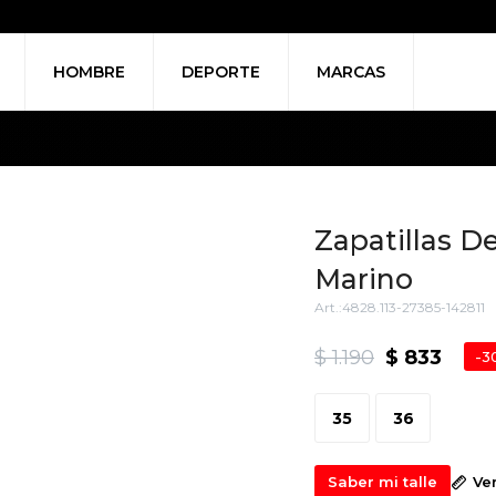
HOMBRE
DEPORTE
MARCAS
Zapatillas De
Marino
4828.113-27385-142811
$
1.190
$
833
3
35
36
Saber mi talle
Ve