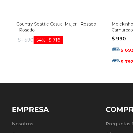
Country Seattle Casual Mujer - Rosado
Molekinho 
- Rosado
Camurcao 
$
990
$
1.590
$
716
54
69
$
79
$
EMPRESA
COMP
Nosotros
Preguntas 