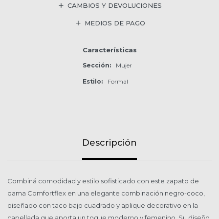
CAMBIOS Y DEVOLUCIONES
MEDIOS DE PAGO
Características
Sección
Mujer
Estilo
Formal
Descripción
Combiná comodidad y estilo sofisticado con este zapato de
dama Comfortflex en una elegante combinación negro-coco,
diseñado con taco bajo cuadrado y aplique decorativo en la
capellada que aporta un toque moderno y femenino. Su diseño