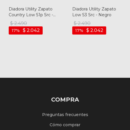
Diadora Utility Zapato
Diadora Utility Zapato
Country Low S1p Src -
Low S3 Src - Negro
Marron Oscuro
$
2.490
$
2.490
$
2.042
$
2.042
17
17
COMPRA
Preguntas frecuentes
Cómo comprar