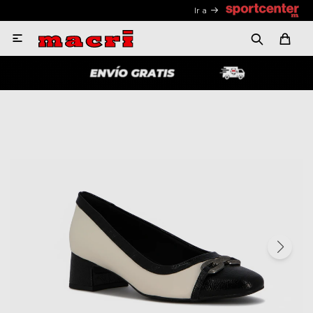
Ir a
