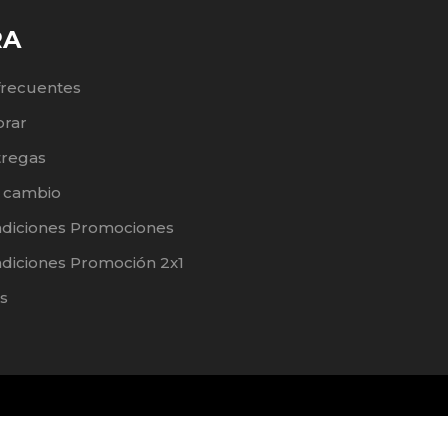
RA
frecuentes
rar
tregas
e cambio
ndiciones Promociones
diciones Promoción 2x1
s