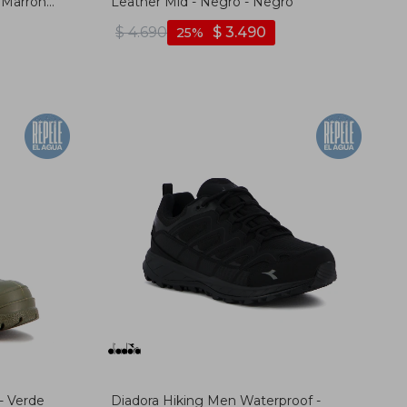
- Marron
Leather Mid - Negro - Negro
$
4.690
$
3.490
25
- Verde
Diadora Hiking Men Waterproof -