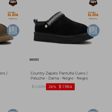
ero /
Country Zapato Pantufla Cuero /
Peluche - Dama - Negro - Negro
$
2.690
$
1.964
26