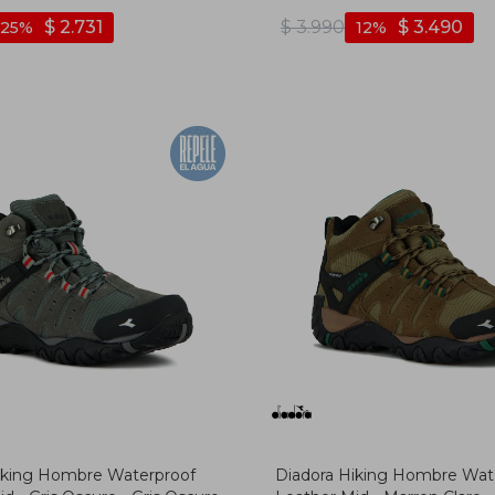
oliva
$
2.731
$
3.990
$
3.490
25
12
iking Hombre Waterproof
Diadora Hiking Hombre Wat