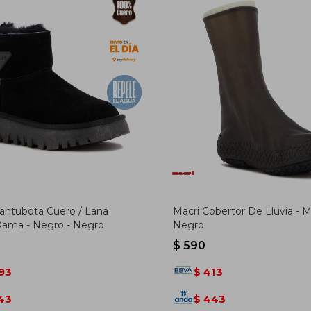
antubota Cuero / Lana
Macri Cobertor De Lluvia - M
 Dama - Negro - Negro
Negro
$
590
93
413
$
43
443
$