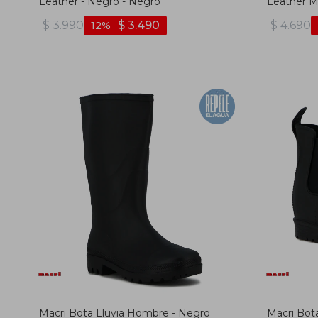
Leather - Negro - Negro
Leather Mi
$
3.990
$
3.490
$
4.690
12
Macri Bota Lluvia Hombre - Negro
Macri Bot