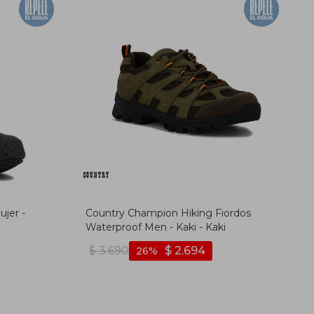
ujer -
Country Champion Hiking Fiordos
Waterproof Men - Kaki - Kaki
$
3.690
$
2.694
26