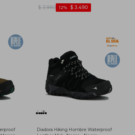
Oscuro
$
3.990
$
3.490
12
erproof
Diadora Hiking Hombre Waterproof