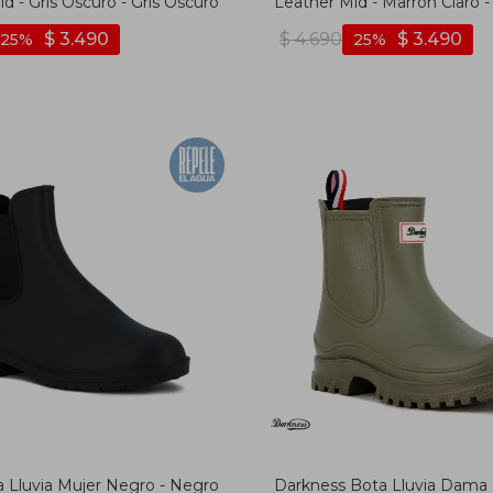
d - Gris Oscuro - Gris Oscuro
Leather Mid - Marron Claro 
Claro
$
3.490
$
4.690
$
3.490
25
25
a Lluvia Mujer Negro - Negro
Darkness Bota Lluvia Dama 