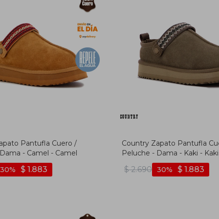
apato Pantufla Cuero /
Country Zapato Pantufla Cu
 Dama - Camel - Camel
Peluche - Dama - Kaki - Kaki
$
1.883
$
2.690
$
1.883
30
30