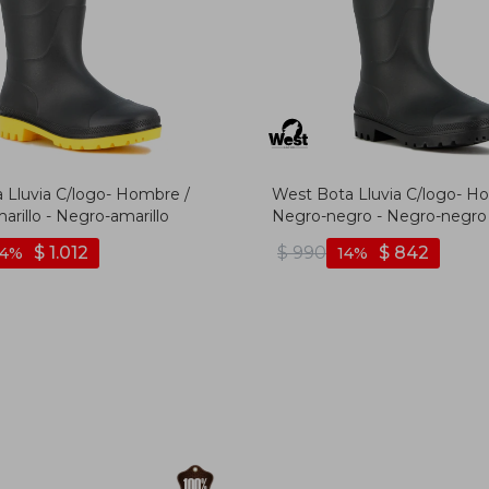
 Lluvia C/logo- Hombre /
West Bota Lluvia C/logo- H
rillo - Negro-amarillo
Negro-negro - Negro-negro
$
1.012
$
990
$
842
14
14