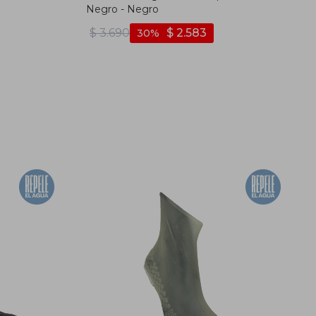
Negro - Negro
$
3.690
$
2.583
30