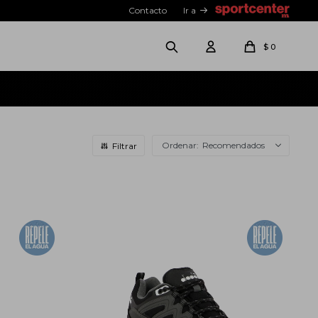
Contacto
Ir a
$
0
Recomendados