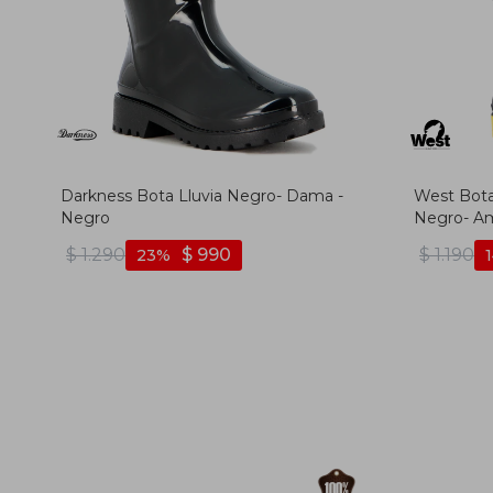
Darkness Bota Lluvia Negro- Dama -
West Bota
Negro
Negro- Ama
$
1.290
$
990
$
1.190
23