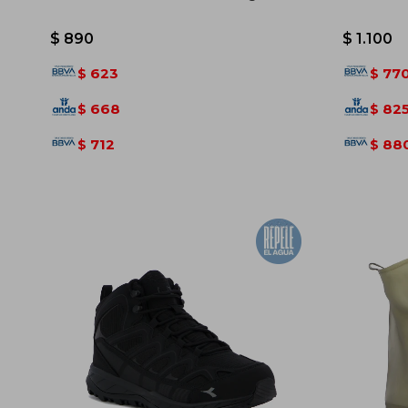
$
890
$
1.100
623
77
$
$
668
82
$
$
712
88
$
$