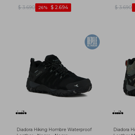
gris
$
3.690
$
2.694
$
3.690
26
Diadora Hiking Hombre Waterproof
Diadora H