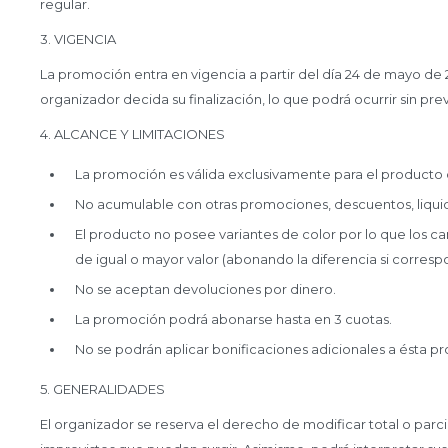
regular.
3. VIGENCIA
La promoción entra en vigencia a partir del día 24 de mayo de 2
organizador decida su finalización, lo que podrá ocurrir sin prev
4. ALCANCE Y LIMITACIONES
La promoción es válida exclusivamente para el producto 
No acumulable con otras promociones, descuentos, liquida
El producto no posee variantes de color por lo que los ca
de igual o mayor valor (abonando la diferencia si correspo
No se aceptan devoluciones por dinero.
La promoción podrá abonarse hasta en 3 cuotas.
No se podrán aplicar bonificaciones adicionales a ésta p
5. GENERALIDADES
El organizador se reserva el derecho de modificar total o parci