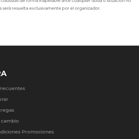
 cláusulas de forma inapelable ante cualquier duda o situación no
s será resuelta exclusivamente por el organizador.
RA
frecuentes
rar
tregas
e cambio
ndiciones Promociones