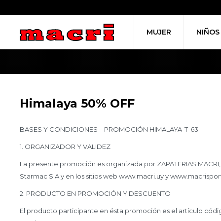
MUJER
NIÑOS
Himalaya 50% OFF
BASES Y CONDICIONES – PROMOCIÓN HIMALAYA-T-63
1. ORGANIZADOR Y VALIDEZ
La presente promoción es organizada por ZAPATERIAS MACRI, vá
Starmac S.A y en los sitios web www.macri.uy y www.macrispor
2. PRODUCTO EN PROMOCIÓN Y DESCUENTO
El producto participante en ésta promoción es el artículo có