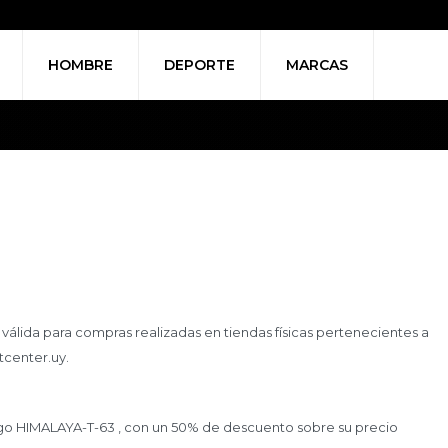
HOMBRE
DEPORTE
MARCAS
lida para compras realizadas en tiendas físicas pertenecientes a
tcenter.uy.
digo HIMALAYA-T-63 , con un 50% de descuento sobre su precio