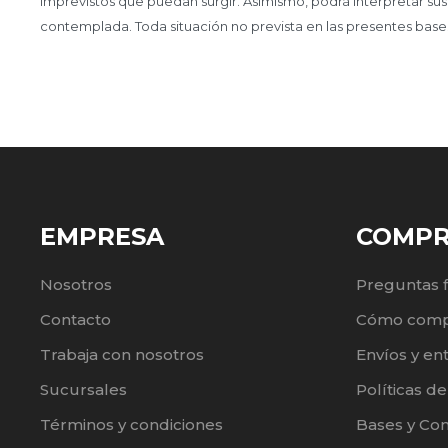
imprevistos que puedan surgir. Asimismo, podrá interpretar sus
contemplada. Toda situación no prevista en las presentes base
EMPRESA
COMP
Nosotros
Preguntas 
Contacto
Cómo comp
Trabaja con nosotros
Envíos y en
Sucursales
Políticas d
Términos y condiciones
Bases y Co