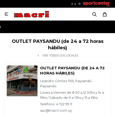
Ir a

OUTLET PAYSANDU (de 24 a 72 horas
hábiles)
VER TODOS LOS LOCALES
OUTLET PAYSANDU (DE 24 A 72
HORAS HÁBILES)
Leandro Gómez 1155, Paysandú -
Paysandú.
Lunes a Viernes de 8:30 a 12:30hs y 14 a
19hs / Sábado de 9 a 13hs y 15 a 19hs
Teléfono: 4 722 99 11
sac@macri.com.uy