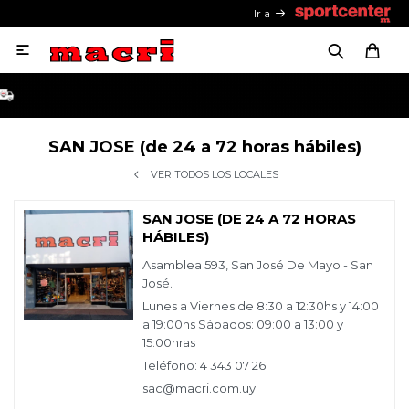
Ir a

SAN JOSE (de 24 a 72 horas hábiles)
VER TODOS LOS LOCALES
SAN JOSE (DE 24 A 72 HORAS
HÁBILES)
Asamblea 593, San José De Mayo - San
José.
Lunes a Viernes de 8:30 a 12:30hs y 14:00
a 19:00hs Sábados: 09:00 a 13:00 y
15:00hras
Teléfono: 4 343 07 26
sac@macri.com.uy