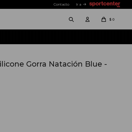
Contacto
Ir a
$
0
ilicone Gorra Natación Blue -