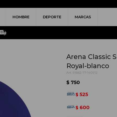
HOMBRE
DEPORTE
MARCAS
Arena Classic S
Royal-blanco
91662-77-140912
$
750
525
$
600
$