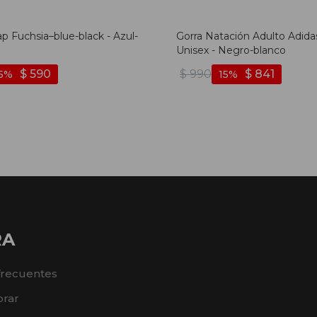
p Fuchsia–blue-black - Azul-
Gorra Natación Adulto Adida
Unisex - Negro-blanco
$
590
$
990
$
841
5
15
RA
frecuentes
rar