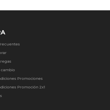
RA
frecuentes
rar
tregas
e cambio
ndiciones Promociones
diciones Promoción 2x1
s