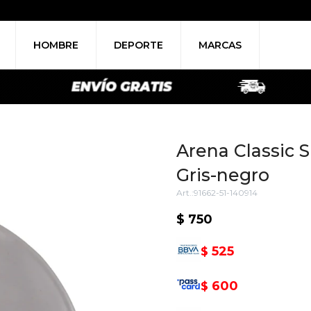
HOMBRE
DEPORTE
MARCAS
Arena Classic S
Gris-negro
91662-51-140914
$
750
525
$
600
$