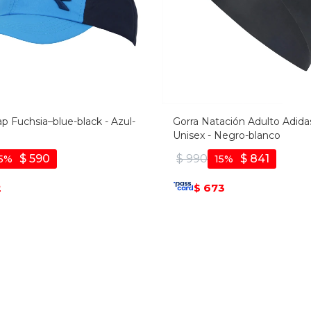
p Fuchsia–blue-black - Azul-
Gorra Natación Adulto Adida
Unisex - Negro-blanco
$
590
$
990
$
841
5
15
2
673
$