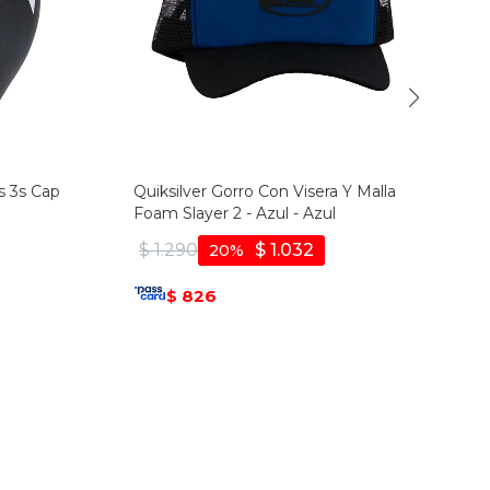
s 3s Cap
Quiksilver Gorro Con Visera Y Malla
Foam Slayer 2 - Azul - Azul
$
1.290
$
1.032
20
826
$