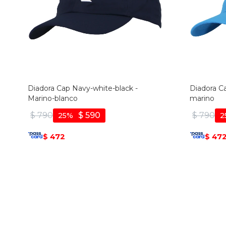
Diadora Cap Navy-white-black -
Diadora Ca
Marino-blanco
marino
$
790
$
590
$
790
25
2
472
47
$
$