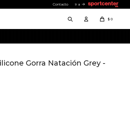
Contacto
Ir a
$
0
ilicone Gorra Natación Grey -