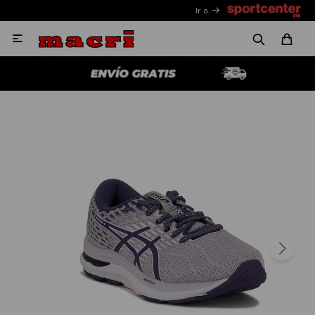
Ir a
