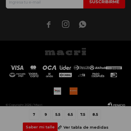
SUSCRIBIRME



© Copyright 2026 / Macri
7
9
5.5
6.5
7.5
8.5
Saber mi talle
Ver tabla de medidas