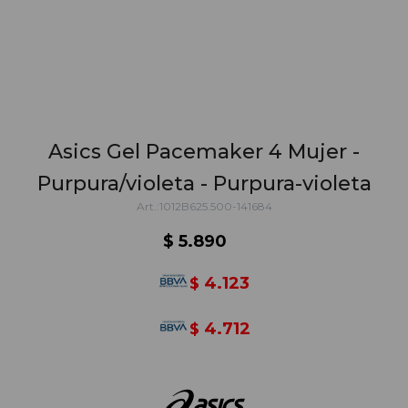
Asics Gel Pacemaker 4 Mujer -
Purpura/violeta - Purpura-violeta
1012B625.500-141684
$
5.890
4.123
$
4.712
$