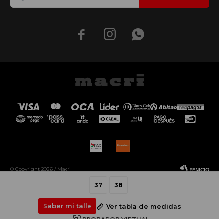



© Copyright 2026 / Macri
37
38
Saber mi talle
Ver tabla de medidas