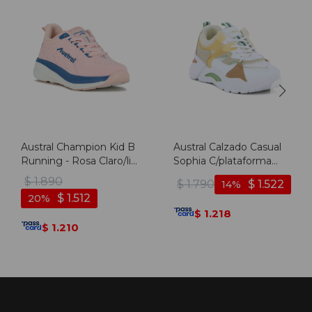
Austral Champion Kid B
Austral Calzado Casual
Running - Rosa Claro/lila
Sophia C/plataforma
- Rosa Claro-lila
Acordonado - Naranja-
$
1.890
$
1.790
$
1.522
14
verde - Naranja-verde
$
1.512
20
1.218
$
1.210
$