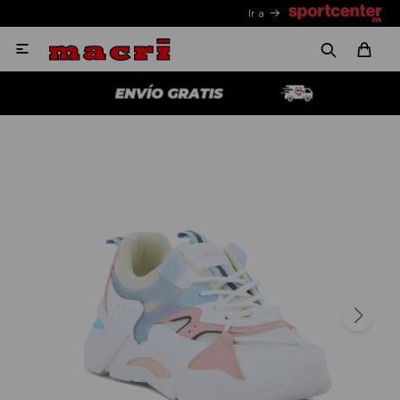
Ir a
